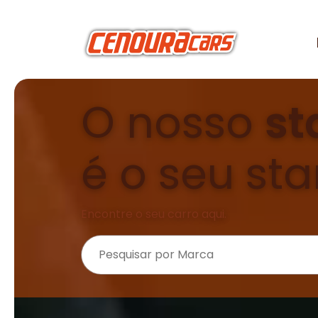
O nosso
st
é o seu sta
Encontre o seu carro aqui.