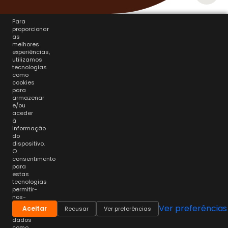
Para
proporcionar
as
melhores
experiências,
utilizamos
tecnologias
como
cookies
para
armazenar
e/ou
aceder
à
informação
do
dispositivo.
O
consentimento
para
estas
tecnologias
permitir-
nos-
á
Ver preferências
Aceitar
Recusar
Ver preferências
processar
dados
como