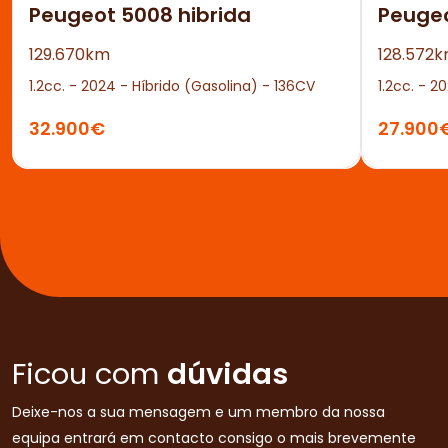
Peugeot 5008 hibrida
Peuge
129.670km
128.572
1.2cc. - 2024 - Híbrido (Gasolina) - 136CV
1.2cc. - 2
32.900€
27.900
Ficou com
dúvidas
Deixe-nos a sua mensagem e um membro da nossa
equipa entrará em contacto consigo o mais brevemente