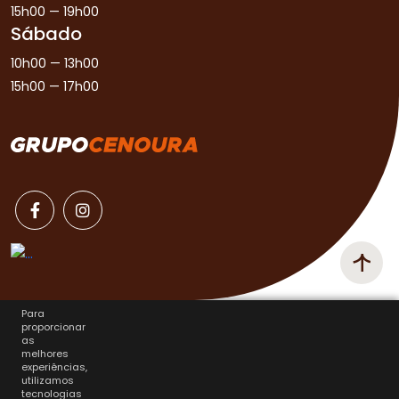
15h00 — 19h00
Sábado
10h00 — 13h00
15h00 — 17h00
Para
proporcionar
as
melhores
experiências,
utilizamos
tecnologias