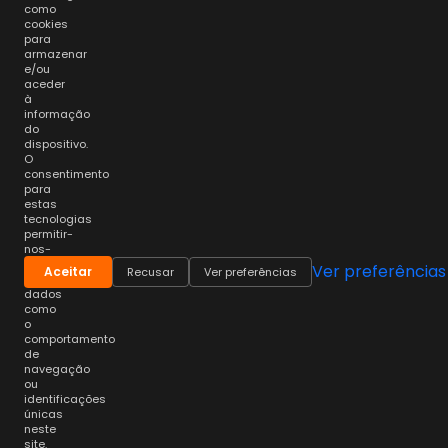
como
cookies
para
armazenar
e/ou
aceder
à
informação
do
dispositivo.
O
consentimento
para
estas
tecnologias
permitir-
nos-
á
Ver preferências
Aceitar
Recusar
Ver preferências
processar
dados
como
o
comportamento
de
navegação
ou
identificações
únicas
neste
site.