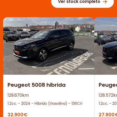
Ver stock completo
Peugeot 5008 hibrida
Peuge
129.670km
128.572
1.2cc. - 2024 - Híbrido (Gasolina) - 136CV
1.2cc. - 2
32.900€
27.900