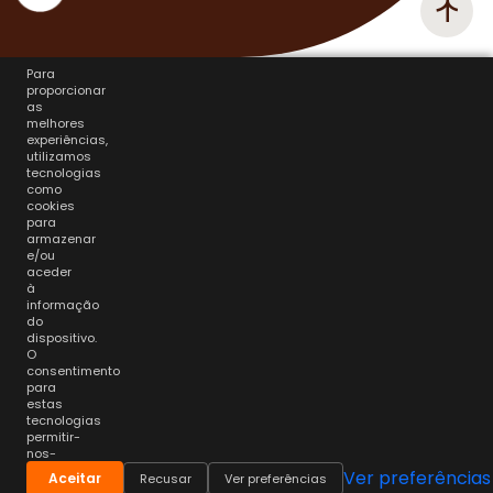
Para
proporcionar
as
melhores
experiências,
utilizamos
tecnologias
como
cookies
para
armazenar
e/ou
aceder
à
informação
do
dispositivo.
O
consentimento
para
estas
tecnologias
permitir-
nos-
á
Ver preferências
Aceitar
Recusar
Ver preferências
processar