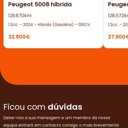
Peugeot 5008 hibrida
Peuge
129.670km
128.572
1.2cc. - 2024 - Híbrido (Gasolina) - 136CV
1.2cc. - 2
32.900€
27.900
Ficou com
dúvidas
Deixe-nos a sua mensagem e um membro da nossa
equipa entrará em contacto consigo o mais brevemente