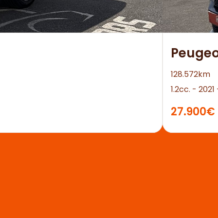
Peugeo
128.572km
1.2cc. - 202
27.900€