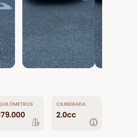
QUILÓMETROS
CILINDRADA
179.000
2.0cc