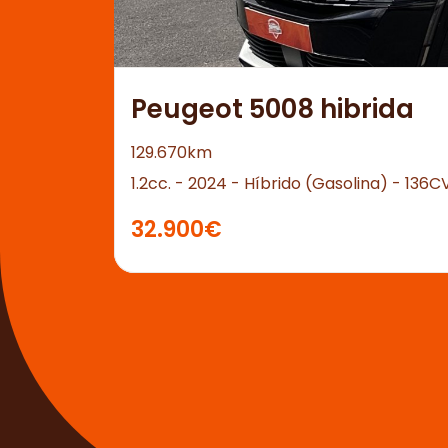
Peugeot 5008 hibrida
129.670km
1.2cc. - 2024 - Híbrido (Gasolina) - 136C
32.900€