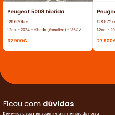
Peugeot 5008 hibrida
Peuge
129.670km
128.572
1.2cc. - 2024 - Híbrido (Gasolina) - 136CV
1.2cc. - 2
32.900€
27.900
Ficou com
dúvidas
Deixe-nos a sua mensagem e um membro da nossa