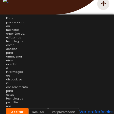
Para
proporcionar
as
melhores
experiências,
utilizamos
tecnologias
como
cookies
para
armazenar
e/ou
aceder
à
informação
do
dispositivo.
O
consentimento
para
estas
tecnologias
permitir-
nos-
á
Ver preferências
Aceitar
Recusar
Ver preferências
processar