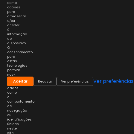
como
cookies
para
armazenar
e/ou
aceder
à
informação
do
dispositivo.
O
consentimento
para
estas
tecnologias
permitir-
nos-
á
Ver preferências
Aceitar
Recusar
Ver preferências
processar
dados
como
o
comportamento
de
navegação
ou
identificações
únicas
neste
site.