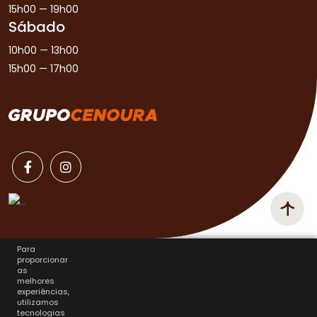
15h00 — 19h00
Sábado
10h00 — 13h00
15h00 — 17h00
Para
proporcionar
as
melhores
experiências,
utilizamos
tecnologias