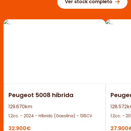
Ver stock completo
Peugeot 5008 hibrida
Peuge
129.670km
128.572
1.2cc. - 2024 - Híbrido (Gasolina) - 136CV
1.2cc. - 2
32.900€
27.900