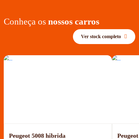
Conheça os
nossos carros
Ver stock completo
Peugeot 5008 hibrida
Peugeot