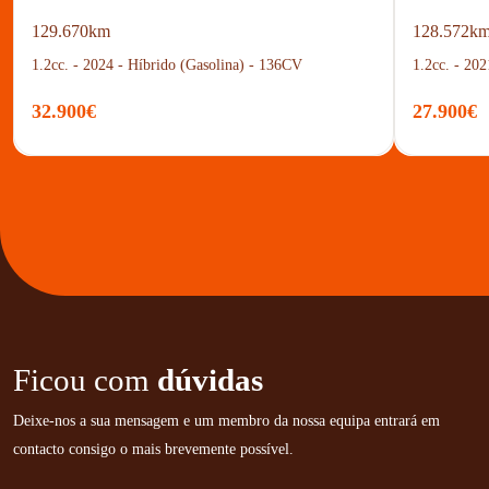
129.670km
128.572k
1.2cc. - 2024 - Híbrido (Gasolina) - 136CV
1.2cc. - 20
32.900€
27.900€
Ficou com
dúvidas
Deixe-nos a sua mensagem e um membro da nossa equipa entrará em
contacto consigo o mais brevemente possível.