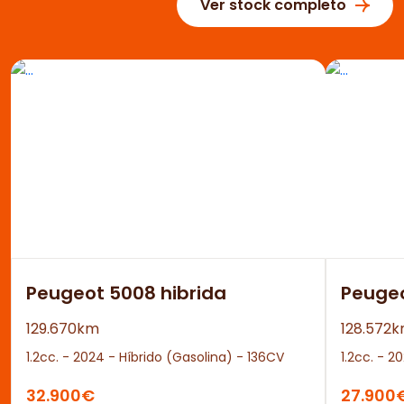
Ver stock completo
Peugeot 5008 hibrida
Peuge
129.670km
128.572
1.2cc. - 2024 - Híbrido (Gasolina) - 136CV
1.2cc. - 2
32.900€
27.900