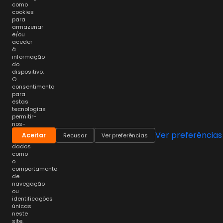
como
cookies
para
armazenar
e/ou
aceder
à
informação
do
dispositivo.
O
consentimento
para
estas
tecnologias
permitir-
nos-
á
Ver preferências
Aceitar
Recusar
Ver preferências
processar
dados
como
o
comportamento
de
navegação
ou
identificações
únicas
neste
site.