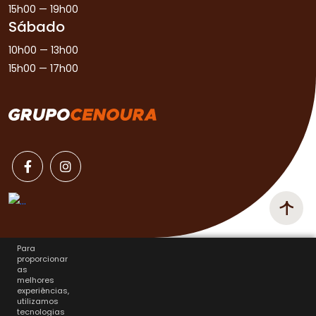
15h00 — 19h00
Sábado
10h00 — 13h00
15h00 — 17h00
Para
proporcionar
as
melhores
experiências,
utilizamos
tecnologias