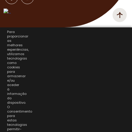
Para
proporcionar
as
melhores
experiências,
utilizamos
tecnologias
como
cookies
para
armazenar
e/ou
aceder
à
informação
do
dispositivo.
O
consentimento
para
estas
tecnologias
permitir-