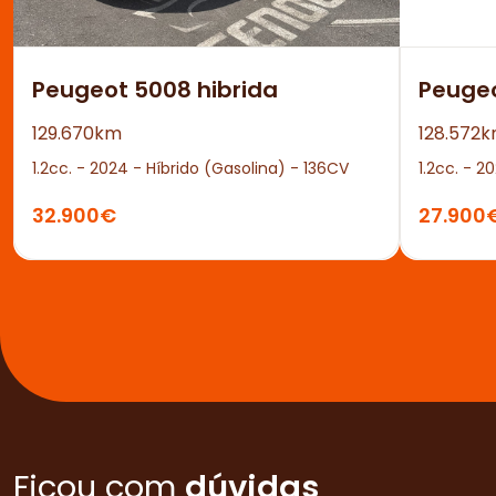
Peugeot 5008 hibrida
Peuge
129.670km
128.572
1.2cc. - 2024 - Híbrido (Gasolina) - 136CV
1.2cc. - 2
32.900€
27.900
Ficou com
dúvidas