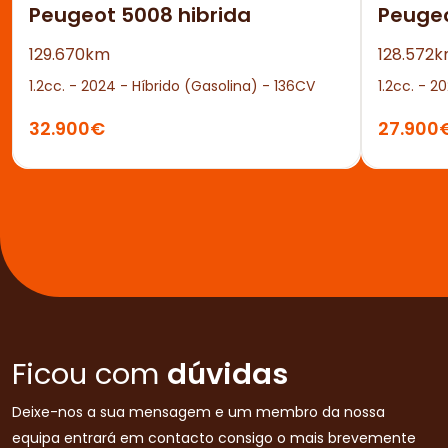
Peugeot 5008 hibrida
Peuge
129.670km
128.572
1.2cc. - 2024 - Híbrido (Gasolina) - 136CV
1.2cc. - 2
32.900€
27.900
Ficou com
dúvidas
Deixe-nos a sua mensagem e um membro da nossa
equipa entrará em contacto consigo o mais brevemente