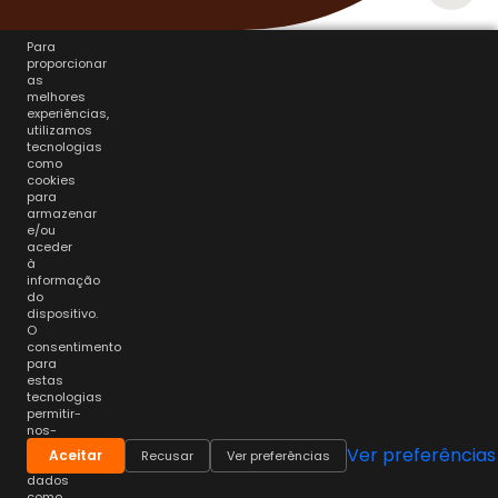
Para
proporcionar
as
melhores
experiências,
utilizamos
tecnologias
como
cookies
para
armazenar
e/ou
aceder
à
informação
do
dispositivo.
O
consentimento
para
estas
tecnologias
permitir-
nos-
á
Ver preferências
Aceitar
Recusar
Ver preferências
processar
dados
como