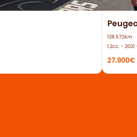
Peugeo
128.572km
1.2cc. - 202
27.900€