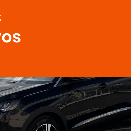
s
ros