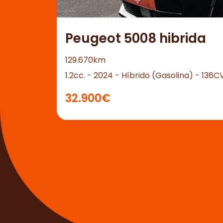
Peugeot 5008 hibrida
129.670km
1.2cc. - 2024 - Híbrido (Gasolina) - 136C
32.900€