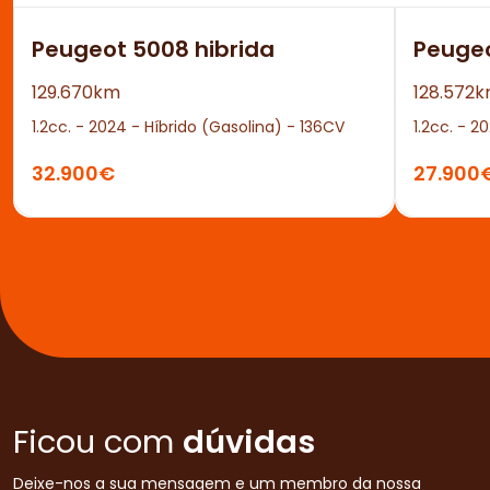
Peugeot 5008 hibrida
Peuge
129.670km
128.572
1.2cc. - 2024 - Híbrido (Gasolina) - 136CV
1.2cc. - 2
32.900€
27.900
Ficou com
dúvidas
Deixe-nos a sua mensagem e um membro da nossa