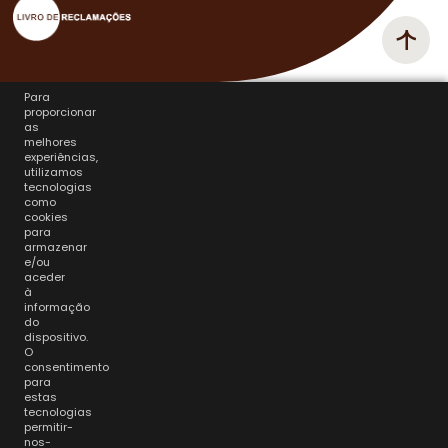
Para
proporcionar
as
melhores
experiências,
utilizamos
tecnologias
como
cookies
para
armazenar
e/ou
aceder
à
informação
do
dispositivo.
O
consentimento
para
estas
tecnologias
permitir-
nos-