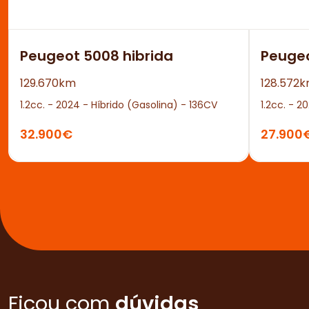
Peugeot 5008 hibrida
Peuge
129.670km
128.572
1.2cc. - 2024 - Híbrido (Gasolina) - 136CV
1.2cc. - 2
32.900€
27.900
Ficou com
dúvidas