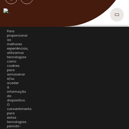
Para
proporcionar
as
melhores
experiências,
utilizamos
tecnologias
como
cookies
para
armazenar
e/ou
aceder
à
informação
do
dispositivo.
O
consentimento
para
estas
tecnologias
permitir-