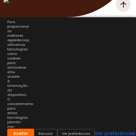
Para
proporcionar
as
melhores
experiências,
utilizamos
tecnologias
como
cookies
para
armazenar
e/ou
aceder
à
informação
do
dispositivo.
O
consentimento
para
estas
tecnologias
permitir-
nos-
á
Ver preferências
Aceitar
Recusar
Ver preferências
processar