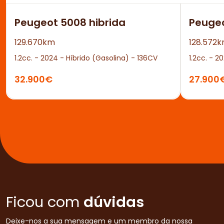
Peugeot 5008 hibrida
Peuge
129.670km
128.572
1.2cc. - 2024 - Híbrido (Gasolina) - 136CV
1.2cc. - 2
32.900€
27.900
Ficou com
dúvidas
Deixe-nos a sua mensagem e um membro da nossa