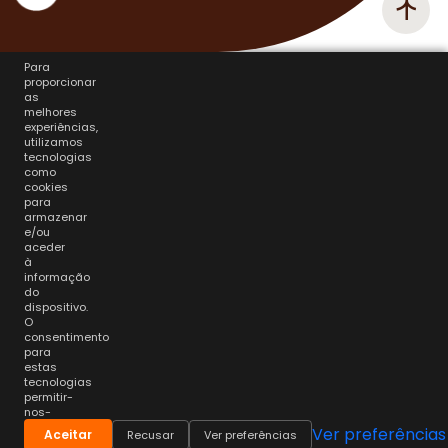
Para
proporcionar
as
melhores
experiências,
utilizamos
tecnologias
como
cookies
para
armazenar
e/ou
aceder
à
informação
do
dispositivo.
O
consentimento
para
estas
tecnologias
permitir-
nos-
á
Ver preferências
Aceitar
Recusar
Ver preferências
processar