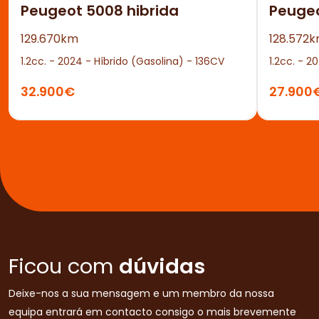
Peugeot 5008 hibrida
Peuge
129.670km
128.572
1.2cc. - 2024 - Híbrido (Gasolina) - 136CV
1.2cc. - 2
32.900€
27.900
Ficou com
dúvidas
Deixe-nos a sua mensagem e um membro da nossa
equipa entrará em contacto consigo o mais brevemente