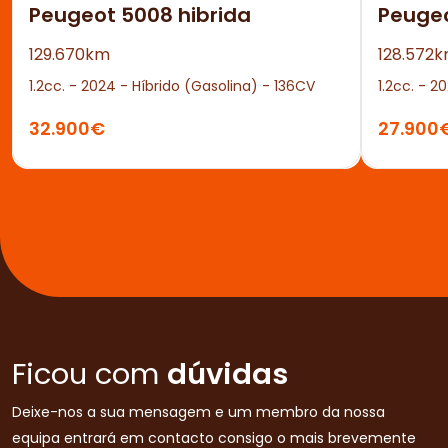
Peugeot 5008 hibrida
Peuge
129.670km
128.572
1.2cc. - 2024 - Híbrido (Gasolina) - 136CV
1.2cc. - 2
32.900€
27.900
Ficou com
dúvidas
Deixe-nos a sua mensagem e um membro da nossa
equipa entrará em contacto consigo o mais brevemente