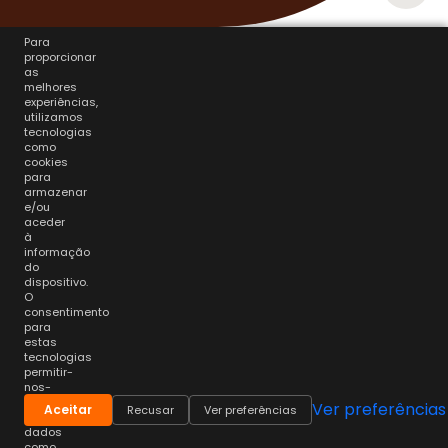
Para
proporcionar
as
melhores
experiências,
utilizamos
tecnologias
como
cookies
para
armazenar
e/ou
aceder
à
informação
do
dispositivo.
O
consentimento
para
estas
tecnologias
permitir-
nos-
á
Ver preferências
Aceitar
Recusar
Ver preferências
processar
dados
como