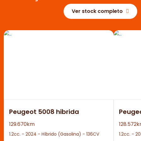
Ver stock completo
Peugeot 5008 hibrida
Peuge
129.670km
128.572
1.2cc. - 2024 - Híbrido (Gasolina) - 136CV
1.2cc. - 2