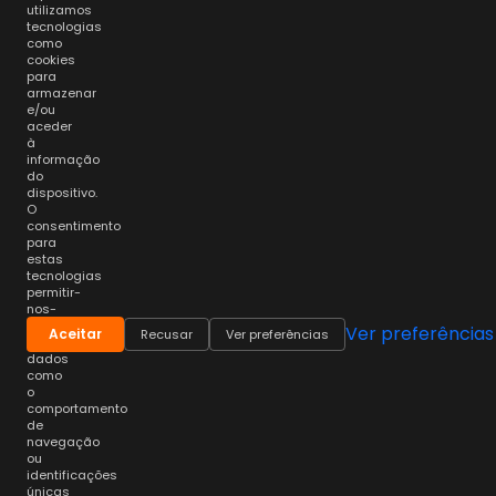
utilizamos
tecnologias
como
cookies
para
armazenar
e/ou
aceder
à
informação
do
dispositivo.
O
consentimento
para
estas
tecnologias
permitir-
nos-
á
Ver preferências
Aceitar
Recusar
Ver preferências
processar
dados
como
o
comportamento
de
navegação
ou
identificações
únicas