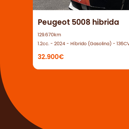
Peugeot 5008 hibrida
129.670km
1.2cc. - 2024 - Híbrido (Gasolina) - 136C
32.900€