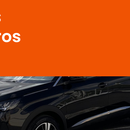
s
ros