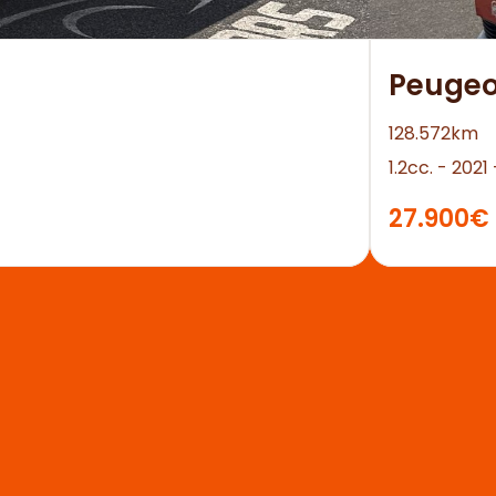
Peugeo
128.572km
1.2cc. - 202
27.900€