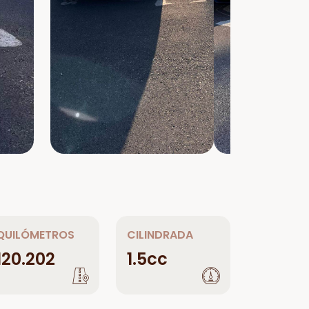
QUILÓMETROS
CILINDRADA
120.202
1.5cc