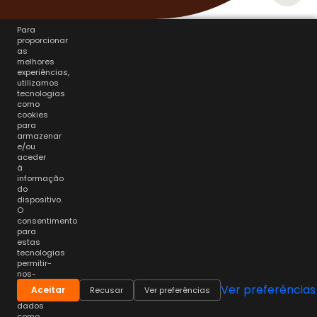
Para
proporcionar
as
melhores
experiências,
utilizamos
tecnologias
como
cookies
para
armazenar
e/ou
aceder
à
informação
do
dispositivo.
O
consentimento
para
estas
tecnologias
permitir-
nos-
á
Ver preferências
Aceitar
Recusar
Ver preferências
processar
dados
como