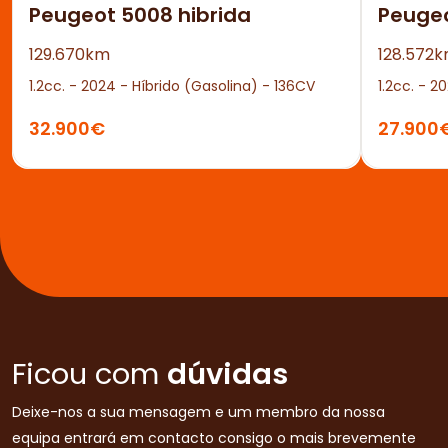
Peugeot 5008 hibrida
Peuge
129.670km
128.572
1.2cc. - 2024 - Híbrido (Gasolina) - 136CV
1.2cc. - 2
32.900€
27.900
Ficou com
dúvidas
Deixe-nos a sua mensagem e um membro da nossa
equipa entrará em contacto consigo o mais brevemente