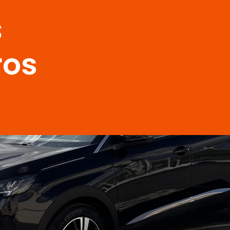
s
ros