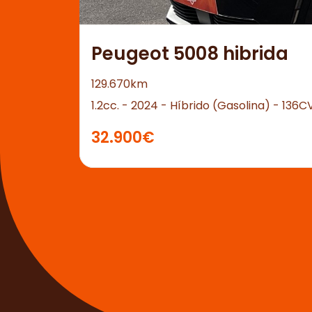
Peugeot 5008 hibrida
129.670km
1.2cc. - 2024 - Híbrido (Gasolina) - 136C
32.900€