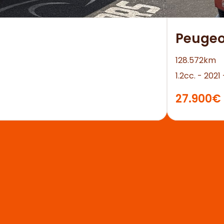
Peugeo
128.572km
1.2cc. - 202
27.900€