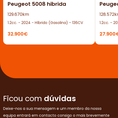
Peugeot 5008 hibrida
Peuge
129.670km
128.572
1.2cc. - 2024 - Híbrido (Gasolina) - 136CV
1.2cc. - 2
32.900€
27.900
Ficou com
dúvidas
Deixe-nos a sua mensagem e um membro da nossa
equipa entrará em contacto consigo o mais brevemente