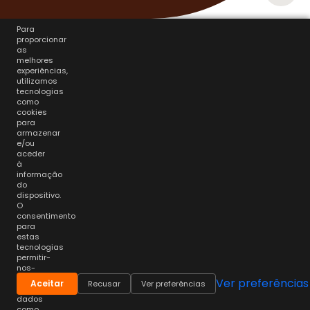
Para
proporcionar
as
melhores
experiências,
utilizamos
tecnologias
como
cookies
para
armazenar
e/ou
aceder
à
informação
do
dispositivo.
O
consentimento
para
estas
tecnologias
permitir-
nos-
á
Ver preferências
Aceitar
Recusar
Ver preferências
processar
dados
como