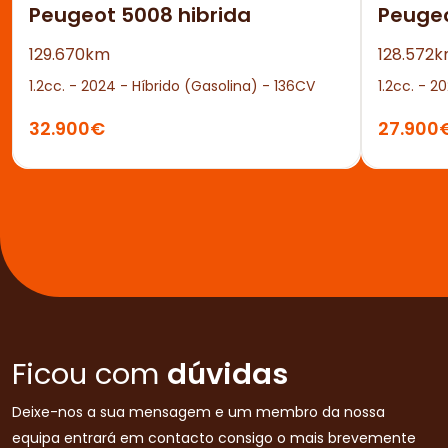
Peugeot 5008 hibrida
Peuge
129.670km
128.572
1.2cc. - 2024 - Híbrido (Gasolina) - 136CV
1.2cc. - 2
32.900€
27.900
Ficou com
dúvidas
Deixe-nos a sua mensagem e um membro da nossa
equipa entrará em contacto consigo o mais brevemente