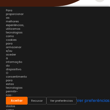
Para
proporcionar
as
melhores
experiências,
utilizamos
tecnologias
como
cookies
para
armazenar
e/ou
aceder
à
informação
do
dispositivo.
O
consentimento
para
estas
tecnologias
permitir-
nos-
á
Ver preferências
Aceitar
Recusar
Ver preferências
processar
dados
como