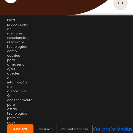
Para
proporcionar
as
melhores
experiências,
utilizamos
tecnologias
como
cookies
para
armazenar
e/ou
aceder
à
informação
do
dispositivo.
O
consentimento
para
estas
tecnologias
permitir-
nos-
á
Ver preferências
Aceitar
Recusar
Ver preferências
processar