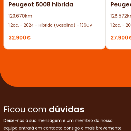
Peugeot 5008 hibrida
Peuge
129.670km
128.572
1.2cc. - 2024 - Híbrido (Gasolina) - 136CV
1.2cc. - 2
32.900€
27.900
Ficou com
dúvidas
Deixe-nos a sua mensagem e um membro da nossa
equipa entrará em contacto consigo o mais brevemente