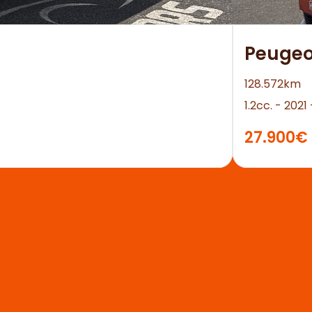
Peugeo
128.572km
1.2cc. - 202
27.900€