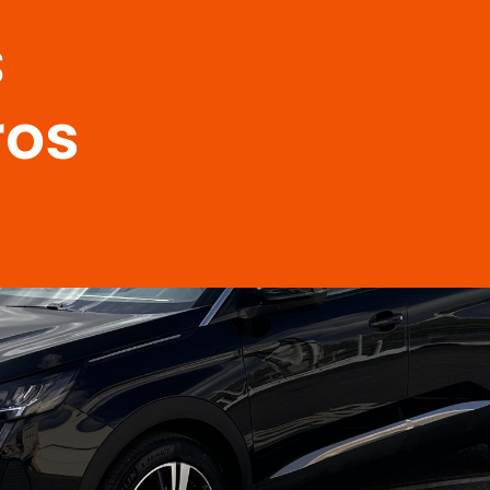
s
ros