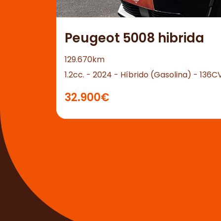
Peugeot 5008 hibrida
129.670km
1.2cc. - 2024 - Híbrido (Gasolina) - 136C
32.900€