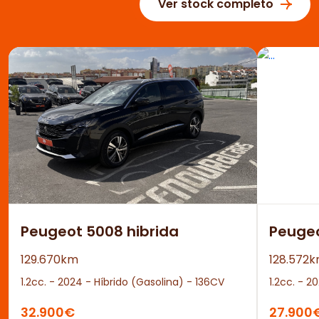
Ver stock completo
Peugeot 5008 hibrida
Peuge
129.670km
128.572
1.2cc. - 2024 - Híbrido (Gasolina) - 136CV
1.2cc. - 2
32.900€
27.900