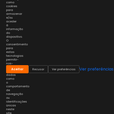
como
cookies
para
armazenar
e/ou
aceder
à
informação
do
dispositivo.
O
consentimento
para
estas
tecnologias
permitir-
nos-
á
Ver preferências
Aceitar
Recusar
Ver preferências
processar
dados
como
o
comportamento
de
navegação
ou
identificações
únicas
neste
site.