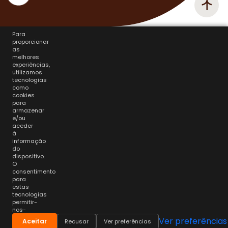
Para
proporcionar
as
melhores
experiências,
utilizamos
tecnologias
como
cookies
para
armazenar
e/ou
aceder
à
informação
do
dispositivo.
O
consentimento
para
estas
tecnologias
permitir-
nos-
á
Ver preferências
Aceitar
Recusar
Ver preferências
processar