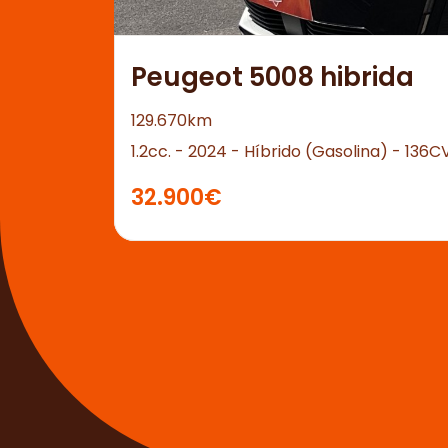
Peugeot 5008 hibrida
129.670km
1.2cc. - 2024 - Híbrido (Gasolina) - 136C
32.900€