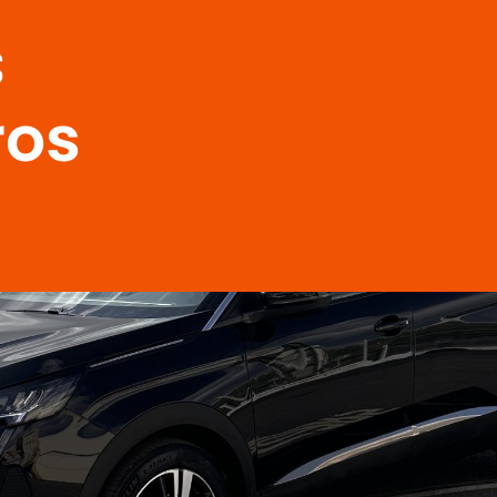
s
ros