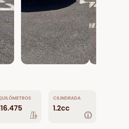
QUILÓMETROS
CILINDRADA
116.475
1.2cc