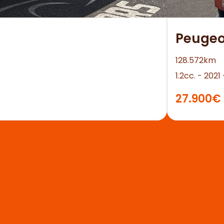
Peugeo
128.572km
1.2cc. - 202
27.900€