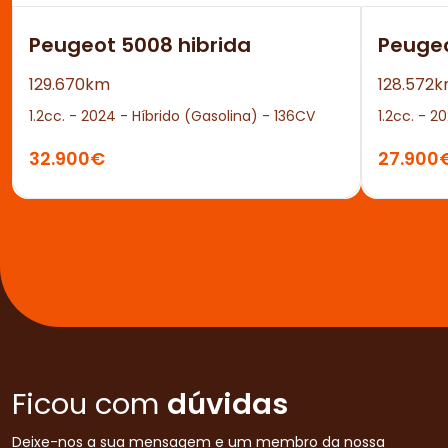
Peugeot 5008 hibrida
Peuge
129.670km
128.572
1.2cc. - 2024 - Híbrido (Gasolina) - 136CV
1.2cc. - 2
32.900€
27.900
Ficou com
dúvidas
Deixe-nos a sua mensagem e um membro da nossa