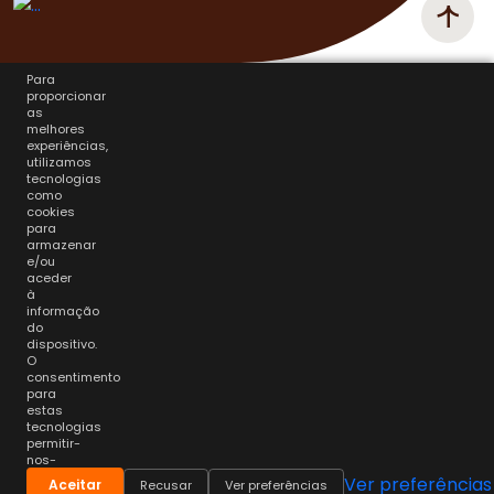
Para
proporcionar
as
melhores
experiências,
utilizamos
tecnologias
como
cookies
para
armazenar
e/ou
aceder
à
informação
do
dispositivo.
O
consentimento
para
estas
tecnologias
permitir-
nos-
á
Ver preferências
Aceitar
Recusar
Ver preferências
processar