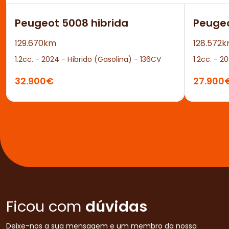
Peugeot 5008 hibrida
Peuge
129.670km
128.572
1.2cc. - 2024 - Híbrido (Gasolina) - 136CV
1.2cc. - 2
32.900€
27.900
Ficou com
dúvidas
Deixe-nos a sua mensagem e um membro da nossa