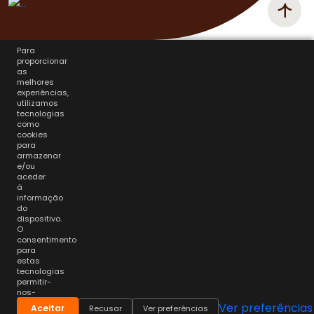
Para
proporcionar
as
melhores
experiências,
utilizamos
tecnologias
como
cookies
para
armazenar
e/ou
aceder
à
informação
do
dispositivo.
O
consentimento
para
estas
tecnologias
permitir-
nos-
á
Ver preferências
Aceitar
Recusar
Ver preferências
processar