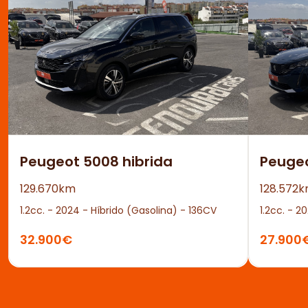
Peugeot 5008 hibrida
Peuge
129.670km
128.572
1.2cc. - 2024 - Híbrido (Gasolina) - 136CV
1.2cc. - 2
32.900€
27.900