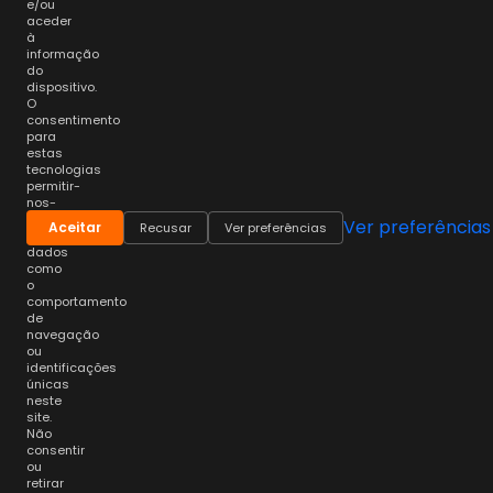
e/ou
aceder
à
informação
do
dispositivo.
O
consentimento
para
estas
tecnologias
permitir-
nos-
á
Ver preferências
Aceitar
Recusar
Ver preferências
processar
dados
como
o
comportamento
de
navegação
ou
identificações
únicas
neste
site.
Não
consentir
ou
retirar