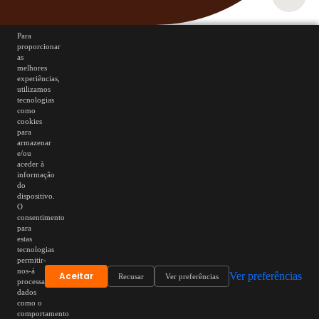
Para
proporcionar
as
melhores
experiências,
utilizamos
tecnologias
como
cookies
para
armazenar
e/ou
aceder à
informação
do
dispositivo.
O
consentimento
para
estas
tecnologias
permitir-
nos-á
Aceitar
Ver preferências
Recusar
Ver preferências
processar
dados
como o
comportamento