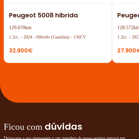
Peugeot 5008 hibrida
Peuge
129.670km
128.572k
1.2cc. - 2024 - Híbrido (Gasolina) - 136CV
1.2cc. - 20
32.900€
27.900
dúvidas
Ficou com
Deixe-nos a sua mensagem e um membro da nossa equipa entrará em