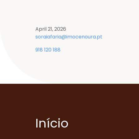
April 21, 2026
soraiafaria@imocenoura.pt
918 120 188
Início