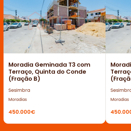
Moradia Geminada T3 com
Morad
Terraço, Quinta do Conde
Terraç
(Fração B)
(Fraçã
Sesimbra
Sesimbr
Moradias
Moradias
450.000€
450.00