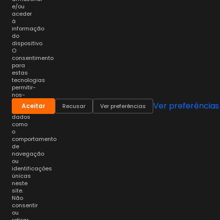
e/ou
aceder
à
informação
do
dispositivo.
O
consentimento
para
estas
tecnologias
permitir-
nos-
á
Ver preferências
Aceitar
Recusar
Ver preferências
processar
dados
como
o
comportamento
de
navegação
ou
identificações
únicas
neste
site.
Não
consentir
ou
retirar