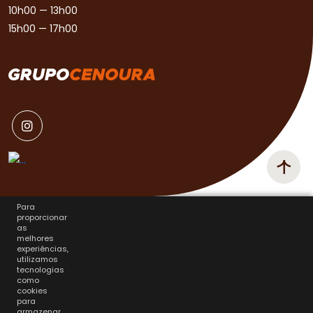
10h00 — 13h00
15h00 — 17h00
Para
proporcionar
as
melhores
experiências,
utilizamos
tecnologias
como
cookies
para
armazenar