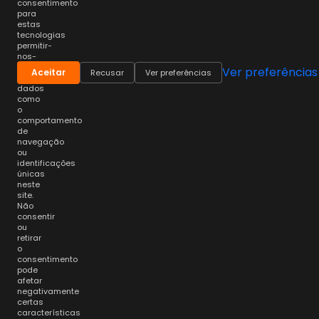
consentimento
para
estas
tecnologias
permitir-
nos-
á
Ver preferências
Aceitar
Recusar
Ver preferências
processar
dados
como
o
comportamento
de
navegação
ou
identificações
únicas
neste
site.
Não
consentir
ou
retirar
o
consentimento
pode
afetar
negativamente
certas
características