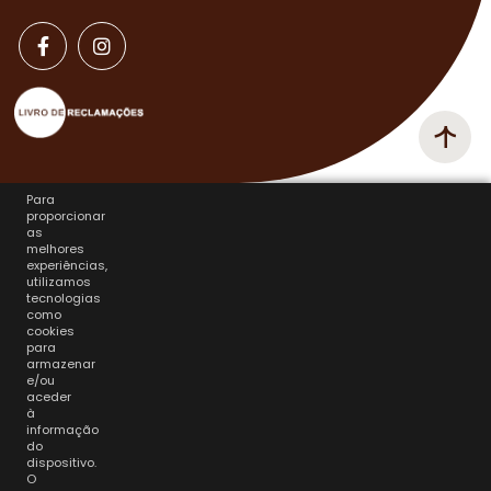
Para
proporcionar
as
melhores
experiências,
utilizamos
tecnologias
como
cookies
para
armazenar
e/ou
aceder
à
informação
do
dispositivo.
O