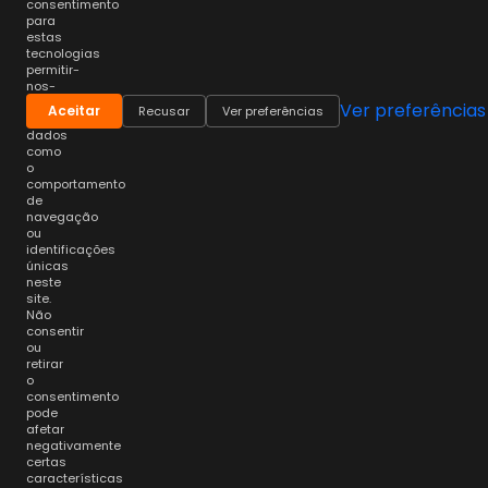
consentimento
para
estas
tecnologias
permitir-
nos-
á
Ver preferências
Aceitar
Recusar
Ver preferências
processar
dados
como
o
comportamento
de
navegação
ou
identificações
únicas
neste
site.
Não
consentir
ou
retirar
o
consentimento
pode
afetar
negativamente
certas
características