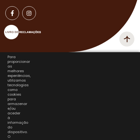
Para
proporcionar
as
melhores
experiências,
utilizamos
tecnologias
como
cookies
para
armazenar
e/ou
aceder
à
informação
do
dispositivo.
O