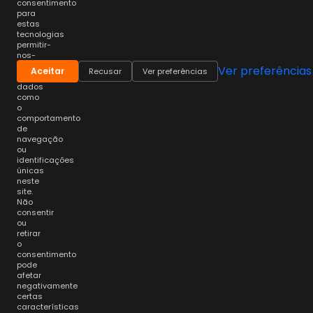
consentimento
para
estas
tecnologias
permitir-
nos-
á
Ver preferências
Aceitar
Recusar
Ver preferências
processar
dados
como
o
comportamento
de
navegação
ou
identificações
únicas
neste
site.
Não
consentir
ou
retirar
o
consentimento
pode
afetar
negativamente
certas
características