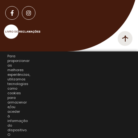
Para
proporcionar
as
melhores
experiências,
utilizamos
tecnologias
como
cookies
para
armazenar
e/ou
aceder
à
informação
do
dispositivo.
O