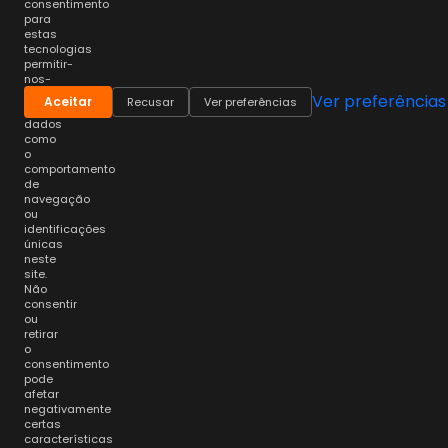
consentimento
para
estas
tecnologias
permitir-
nos-
á
Ver preferências
Aceitar
Recusar
Ver preferências
processar
dados
como
o
comportamento
de
navegação
ou
identificações
únicas
neste
site.
Não
consentir
ou
retirar
o
consentimento
pode
afetar
negativamente
certas
características