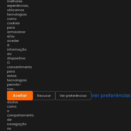
melhores
experiências,
utilizamos
tecnologias
como
cookies
para
armazenar
e/ou
aceder
à
informação
do
dispositivo.
O
consentimento
para
estas
tecnologias
permitir-
nos-
á
Ver preferências
Aceitar
Recusar
Ver preferências
processar
dados
como
o
comportamento
de
navegação
ou