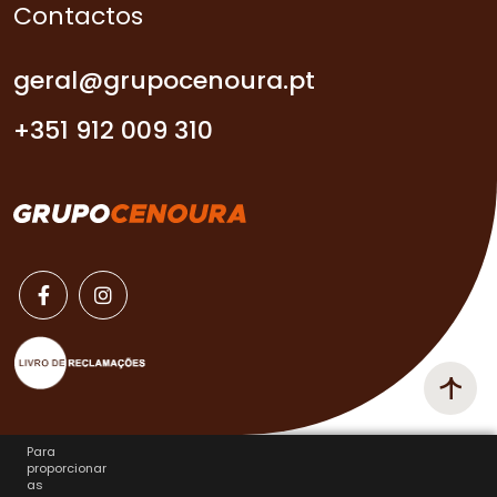
Contactos
geral@grupocenoura.pt
+351 912 009 310
Para
proporcionar
as