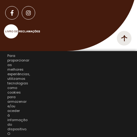
Para
proporcionar
as
melhores
experiências,
utilizamos
tecnologias
como
cookies
para
armazenar
e/ou
aceder
à
informação
do
dispositivo.
O