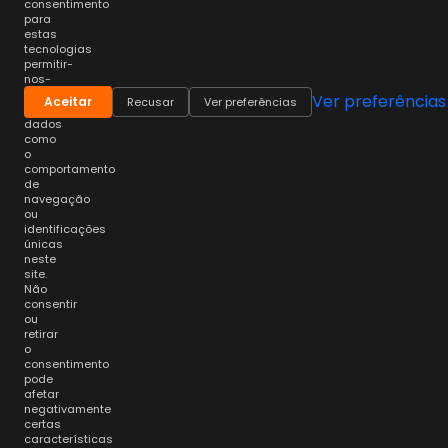
consentimento
para
estas
tecnologias
permitir-
nos-
á
Ver preferências
Aceitar
Recusar
Ver preferências
processar
dados
como
o
comportamento
de
navegação
ou
identificações
únicas
neste
site.
Não
consentir
ou
retirar
o
consentimento
pode
afetar
negativamente
certas
características