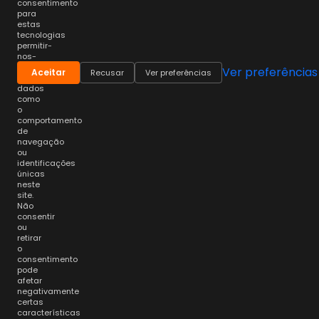
consentimento
para
estas
tecnologias
permitir-
nos-
á
Ver preferências
Aceitar
Recusar
Ver preferências
processar
dados
como
o
comportamento
de
navegação
ou
identificações
únicas
neste
site.
Não
consentir
ou
retirar
o
consentimento
pode
afetar
negativamente
certas
características