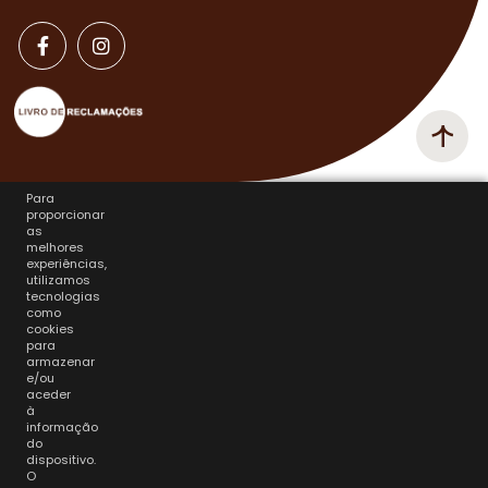
Para
proporcionar
as
melhores
experiências,
utilizamos
tecnologias
como
cookies
para
armazenar
e/ou
aceder
à
informação
do
dispositivo.
O