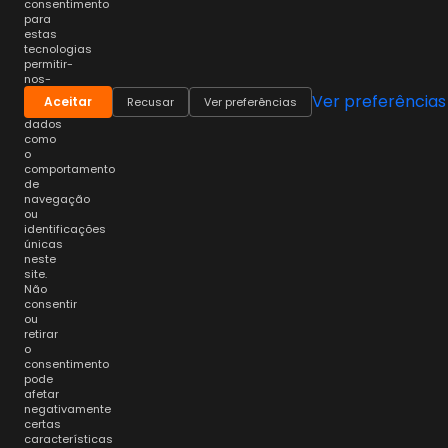
consentimento
para
estas
tecnologias
permitir-
nos-
á
Ver preferências
Aceitar
Recusar
Ver preferências
processar
dados
como
o
comportamento
de
navegação
ou
identificações
únicas
neste
site.
Não
consentir
ou
retirar
o
consentimento
pode
afetar
negativamente
certas
características