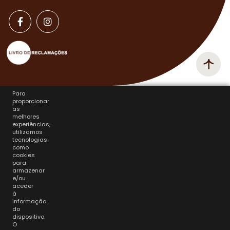
Para
proporcionar
as
melhores
experiências,
utilizamos
tecnologias
como
cookies
para
armazenar
e/ou
aceder
à
informação
do
dispositivo.
O