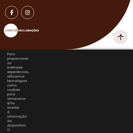
Para
proporcionar
as
melhores
experiências,
utilizamos
tecnologias
como
cookies
para
armazenar
e/ou
aceder
à
informação
do
dispositivo.
O