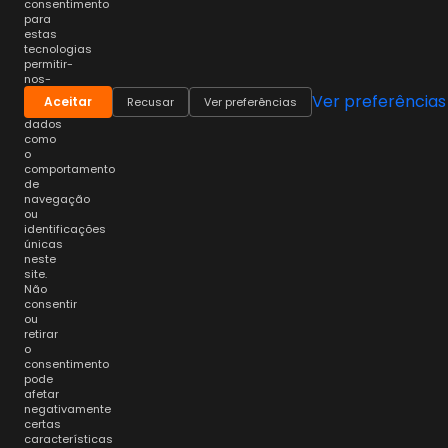
consentimento
para
estas
tecnologias
permitir-
nos-
á
Ver preferências
Aceitar
Recusar
Ver preferências
processar
dados
como
o
comportamento
de
navegação
ou
identificações
únicas
neste
site.
Não
consentir
ou
retirar
o
consentimento
pode
afetar
negativamente
certas
características