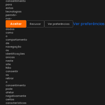
consentimento
para
estas
tecnologias
permitir-
nos-
á
Ver preferências
Aceitar
Recusar
Ver preferências
processar
dados
como
o
comportamento
de
navegação
ou
identificações
únicas
neste
site.
Não
consentir
ou
retirar
o
consentimento
pode
afetar
negativamente
certas
características