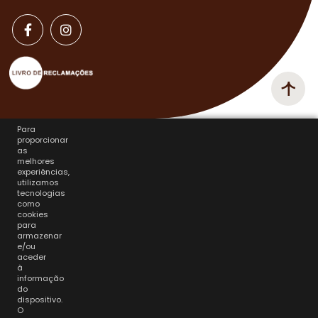
Para
proporcionar
as
melhores
experiências,
utilizamos
tecnologias
como
cookies
para
armazenar
e/ou
aceder
à
informação
do
dispositivo.
O