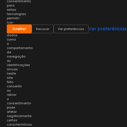
consentimento
para
estas
tecnologias
permitir-
nos-
á
Ver preferências
Aceitar
Recusar
Ver preferências
processar
dados
como
o
comportamento
de
navegação
ou
identificações
únicas
neste
site.
Não
consentir
ou
retirar
o
consentimento
pode
afetar
negativamente
certas
características