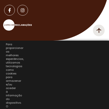
Para
proporcionar
as
melhores
experiências,
utilizamos
tecnologias
como
cookies
para
armazenar
e/ou
aceder
à
informação
do
dispositivo.
O