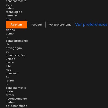
consentimento
para
estas
tecnologias
permitir-
nos-
á
Ver preferências
Aceitar
Recusar
Ver preferências
processar
dados
como
o
comportamento
de
navegação
ou
identificações
únicas
neste
site.
Não
consentir
ou
retirar
o
consentimento
pode
afetar
negativamente
certas
características