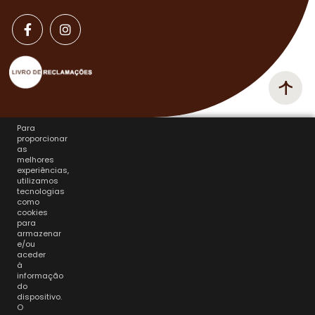
Para
proporcionar
as
melhores
experiências,
utilizamos
tecnologias
como
cookies
para
armazenar
e/ou
aceder
à
informação
do
dispositivo.
O