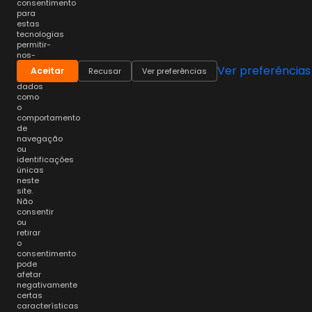
consentimento
para
estas
tecnologias
permitir-
nos-
á
Ver preferências
Aceitar
Recusar
Ver preferências
processar
dados
como
o
comportamento
de
navegação
ou
identificações
únicas
neste
site.
Não
consentir
ou
retirar
o
consentimento
pode
afetar
negativamente
certas
características