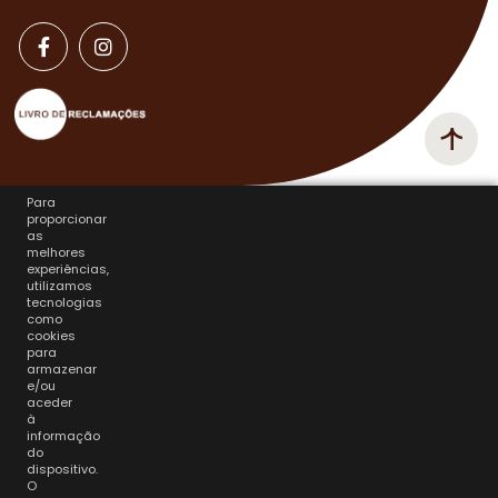
Para
proporcionar
as
melhores
experiências,
utilizamos
tecnologias
como
cookies
para
armazenar
e/ou
aceder
à
informação
do
dispositivo.
O