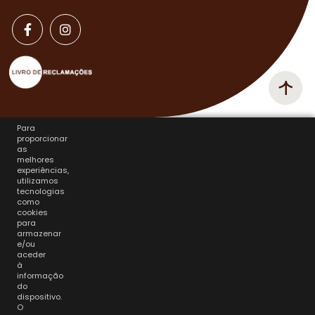
Para
proporcionar
as
melhores
experiências,
utilizamos
tecnologias
como
cookies
para
armazenar
e/ou
aceder
à
informação
do
dispositivo.
O