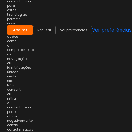
consentimento
para
estas
tecnologias
permitir-
nos-
á
Ver preferências
Aceitar
Recusar
Ver preferências
processar
dados
como
o
comportamento
de
navegação
ou
identificações
únicas
neste
site.
Não
consentir
ou
retirar
o
consentimento
pode
afetar
negativamente
certas
características