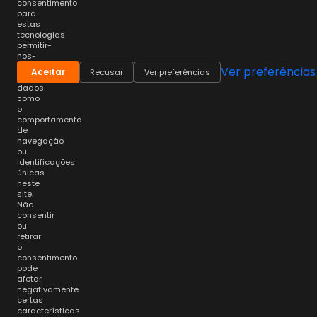
consentimento
para
estas
tecnologias
permitir-
nos-
á
Ver preferências
Aceitar
Recusar
Ver preferências
processar
dados
como
o
comportamento
de
navegação
ou
identificações
únicas
neste
site.
Não
consentir
ou
retirar
o
consentimento
pode
afetar
negativamente
certas
características