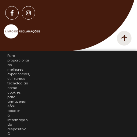
Para
proporcionar
as
melhores
experiências,
utilizamos
tecnologias
como
cookies
para
armazenar
e/ou
aceder
à
informação
do
dispositivo.
O