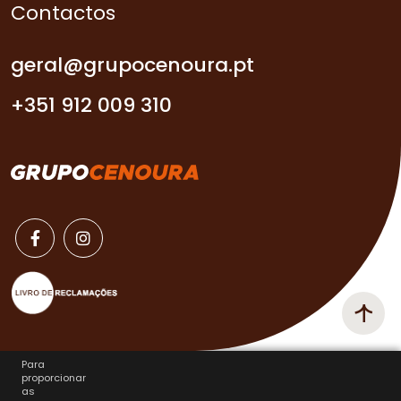
Contactos
geral@grupocenoura.pt
+351 912 009 310
Para
proporcionar
as