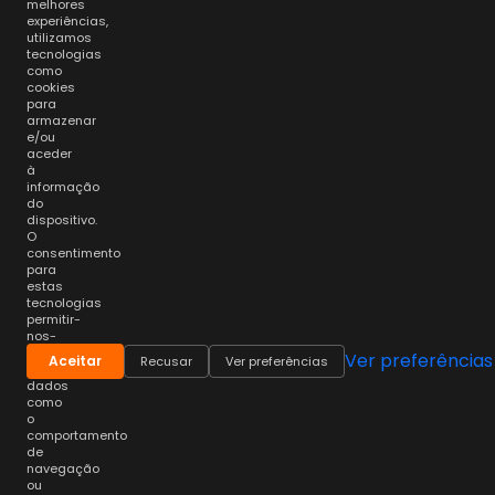
melhores
experiências,
utilizamos
tecnologias
como
cookies
para
armazenar
e/ou
aceder
à
informação
do
dispositivo.
O
consentimento
para
estas
tecnologias
permitir-
nos-
á
Ver preferências
Aceitar
Recusar
Ver preferências
processar
dados
como
o
comportamento
de
navegação
ou